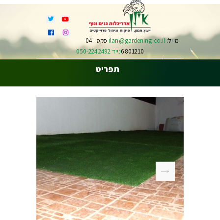
מייל:
ilan@gardening.co.il
פקס 04-
6801210
נייד 050-2242492
תפריט