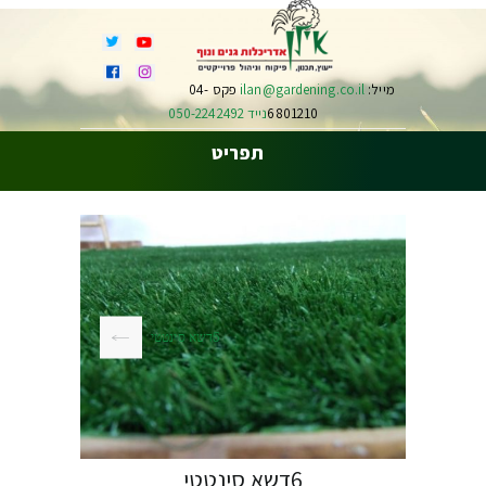
מייל:
ilan@gardening.co.il
פקס 04-
6801210
נייד 050-2242492
תפריט
5דשא סינטטי
6דשא סינטטי