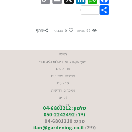
Link
Share
שתף
99
צפיות
0
אהבתי
ראשי
ייעוץ מקצועי ואדריכלות גנים ונוף
פרוייקטים
מוצרים ושירותים
מבצעים
מאמרים וחדשות
גלריה
צרו קשר
טלפון: 04-6801212
נייד: 050-2242492
פקס: 04-6801210
מייל:
ilan@gardening.co.il