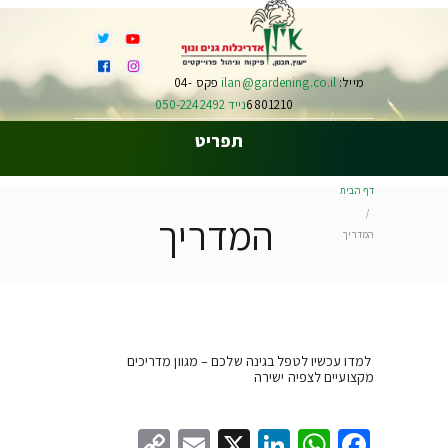
מייל:
ilan@gardening.co.il
פקס 04-
6801210
נייד 050-2242492
תפריט
דף הבית
המדריך
המדריך
למדו עכשיו לטפל בגינה שלכם – מגוון מדריכים
מקצועיים לצפיה ישירה
Copy
Email
LinkedIn
WhatsApp
Facebook
X