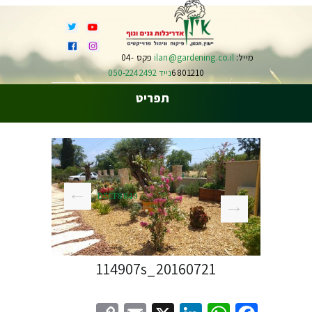
מייל:
ilan@gardening.co.il
פקס 04-
6801210
נייד 050-2242492
תפריט
DSCF8849
20160721_114907s