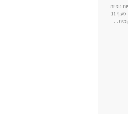
ו: 050-2242492 אישור תוכניות נופיות
– לשם מה? תמ"א 35 – תוכנית מתאר ארצית משולבת לבנייה, פיתוח ושימור – סעיף 11
קומית…