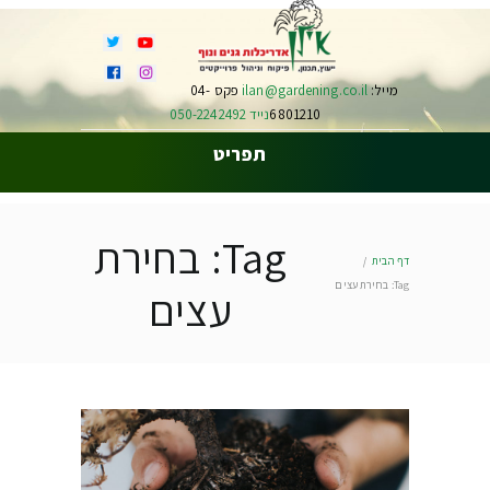
מייל:
ilan@gardening.co.il
פקס 04-
6801210
נייד 050-2242492
תפריט
Tag: בחירת
דף הבית
Tag: בחירת עצים
עצים