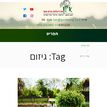
מייל:
ilan@gardening.co.il
פקס 04-
6801210
נייד 050-2242492
תפריט
דף הבית
Tag: גיזום
Tag: גיזום