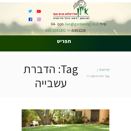
מייל:
ilan@gardening.co.il
פקס 04-
6801210
נייד 050-2242492
תפריט
Tag: הדברת
דף הבית
Tag: הדברת עשבייה
עשבייה