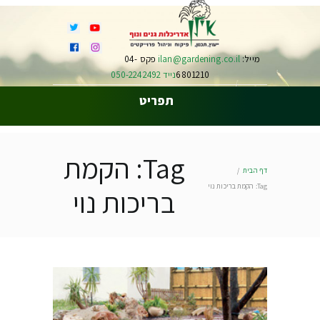
מייל:
ilan@gardening.co.il
פקס 04-
6801210
נייד 050-2242492
תפריט
Tag: הקמת
דף הבית
Tag: הקמת בריכות נוי
בריכות נוי