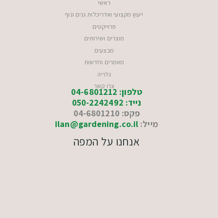
ראשי
ייעוץ מקצועי ואדריכלות גנים ונוף
פרוייקטים
מוצרים ושירותים
מבצעים
מאמרים וחדשות
גלריה
צרו קשר
טלפון: 04-6801212
נייד: 050-2242492
פקס: 04-6801210
מייל:
ilan@gardening.co.il
אנחנו על המפה