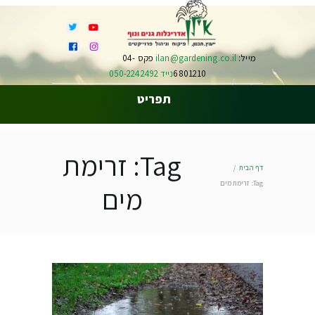
מייל:
ilan@gardening.co.il
פקס 04-
6801210
נייד 050-2242492
תפריט
Tag: זרימת
דף הבית
Tag: זרימת מים
מים