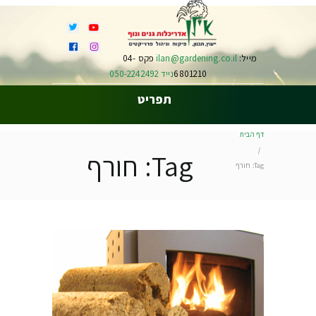
מייל:
ilan@gardening.co.il
פקס 04-
6801210
נייד 050-2242492
תפריט
דף הבית
Tag: חורף
Tag: חורף