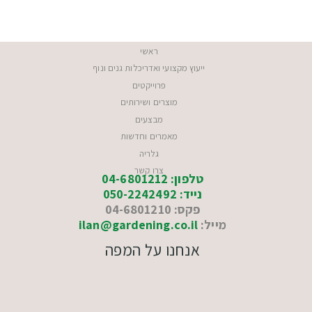
ראשי
ייעוץ מקצועי ואדריכלות גנים ונוף
פרוייקטים
מוצרים ושירותים
מבצעים
מאמרים וחדשות
גלריה
צרו קשר
טלפון: 04-6801212
נייד: 050-2242492
פקס: 04-6801210
מייל:
ilan@gardening.co.il
אנחנו על המפה