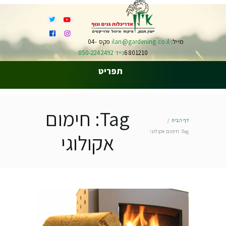
מייל:
ilan@gardening.co.il
פקס 04-
6801210
נייד 050-2242492
תפריט
Tag: חימום
דף הבית
Tag: חימום אקולוגי
אקולוגי