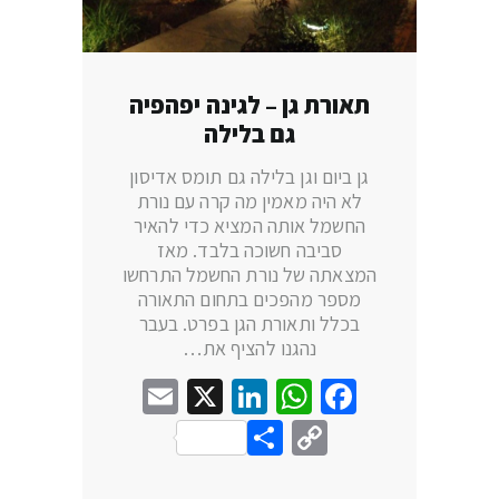
תאורת גן – לגינה יפהפיה
גם בלילה
גן ביום וגן בלילה גם תומס אדיסון
לא היה מאמין מה קרה עם נורת
החשמל אותה המציא כדי להאיר
סביבה חשוכה בלבד. מאז
המצאתה של נורת החשמל התרחשו
מספר מהפכים בתחום התאורה
בכלל ותאורת הגן בפרט. בעבר
נהגנו להציף את…
Email
LinkedIn
WhatsApp
X
Facebook
Share
Copy
Link