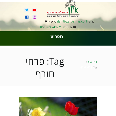
מייל:
ilan@gardening.co.il
פקס 04-
6801210
נייד 050-2242492
תפריט
Tag: פרחי
דף הבית
Tag: פרחי חורף
חורף