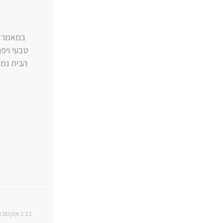
ל
במאמר ז
טבעי ויפ
הבית נמצ
22 באוקטובר 2020