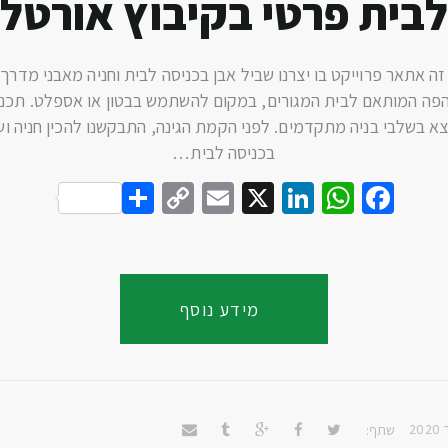
בית פרטי בקיבוץ אורטל
ה אתאר פרוייקט בו יצרנו שביל אבן בכניסה לבית וחניה מאבני מדרך
הפה המותאם לבית המגורים, במקום להשתמש בבטון או אספלט. תכנון
א בשלבי בניה מתקדמים. לפני הקמת הגינה, התבקשנו להכין חניה וש
בכניסה לבית…
S
C
E
X
Li
W
F
h
o
m
n
h
a
a
p
ai
k
at
c
r
y
l
e
s
e
מידע נוסף
e
Li
dI
A
b
n
n
p
o
k
p
o
k
שתף: