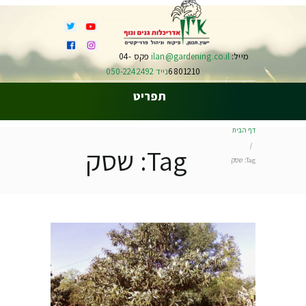
מייל:
ilan@gardening.co.il
פקס 04-
6801210
נייד 050-2242492
תפריט
דף הבית
Tag: שסק
Tag: שסק