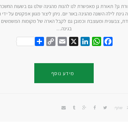
רת גן? תאורת גן מאפשרת לנו להנות מהגינה שלנו גם בשעות החשכה 
גינת לילה השונה מהגינה באור יום. ניתן ליצור מגוון אפקטים על ידי 
ת, צבעונית ומעוצבת וכמובן גם לקבל הארה של מקומות המשמשים א
בגינה…
S
C
E
X
Li
W
F
h
o
m
n
h
a
a
p
ai
k
at
c
r
y
l
e
s
e
מידע נוסף
e
Li
dI
A
b
n
n
p
o
k
p
o
k
שתף: