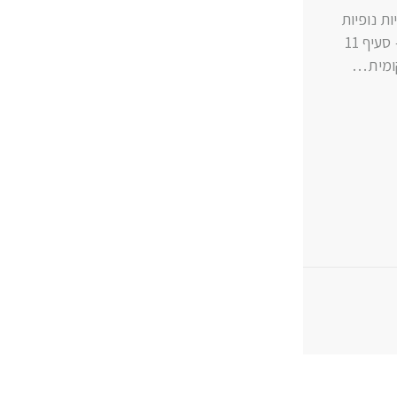
ו: 050-2242492 אישור תוכניות נופיות
– לשם מה? תמ"א 35 – תוכנית מתאר ארצית משולבת לבנייה, פיתוח ושימור – סעיף 11
קומית…