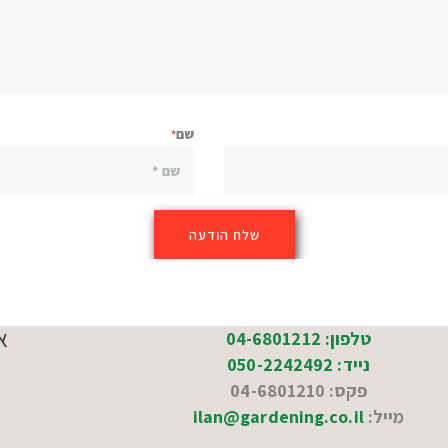
שם
א
טלפון: 04-6801212
נייד: 050-2242492
פקס: 04-6801210
מייל:
ilan@gardening.co.il