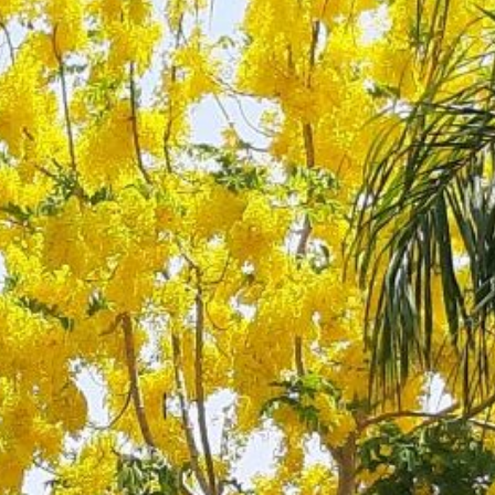
20190625_131739-1