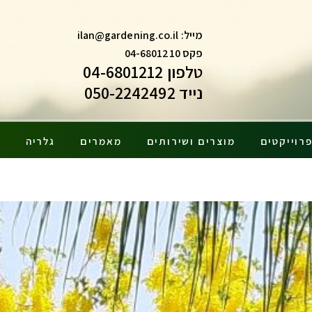
מייל:
ilan@gardening.co.il
פקס 04-6801210
טלפון 04-6801212
נייד 050-2242492
רוייקטים
מוצרים ושירותים
מאמרים
גלריה
צ