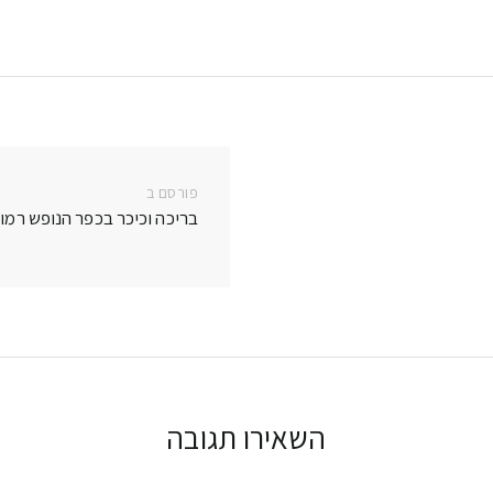
e
Li
dI
n
n
k
פורסם ב
פרסם
בריכה וכיכר בכפר הנופש רמו
בפוסט:
השאירו תגובה