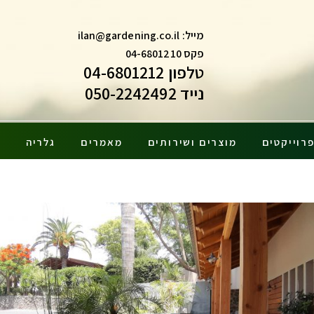
מייל:
ilan@gardening.co.il
פקס 04-6801210
טלפון 04-6801212
נייד 050-2242492
רוייקטים
מוצרים ושירותים
מאמרים
גלריה
צ