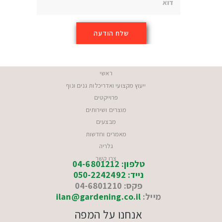
ראשי
ייעוץ מקצועי ואדריכלות גנים ונוף
פרוייקטים
מוצרים ושירותים
מבצעים
מאמרים וחדשות
גלריה
צרו קשר
טלפון: 04-6801212
נייד: 050-2242492
פקס: 04-6801210
מייל:
ilan@gardening.co.il
אנחנו על המפה