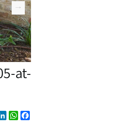
5-at-
W
F
h
a