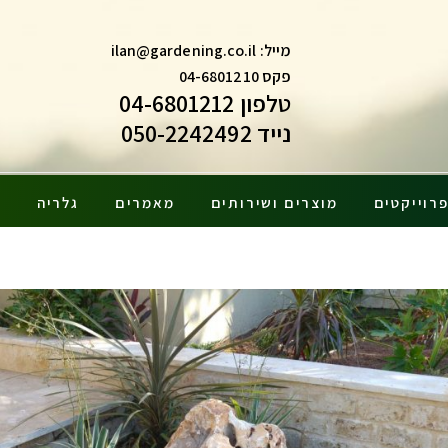
מייל:
ilan@gardening.co.il
פקס 04-6801210
טלפון 04-6801212
נייד 050-2242492
רוייקטים
מוצרים ושירותים
מאמרים
גלריה
צ