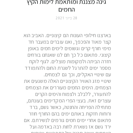
גינה מצננת ומותאמת לימות הקיץ
החמים
28 ביוני 2021
בארצנו חילופי העונות הם קיצוניים. האביב הוא
קצר מאוד והפכפך, ואנו עוברים במעבר חד
מימי חורף קרים וגשומים לימים חמים באופן
קיצוני. פתאום כל כך חם לנו שאנחנו בורחים
חזרה הביתה ולמקומות מוצלים. לגוף לוקח
מספר ימים להתרגל לשגרת החום ולהתמודד
עם שינויי האקלים, וכך גם לצמחים.
שינויי מזג האוויר הקיצוניים האלה משגעים את
הצמחים. הימים החמים מעוררים את הצמחים
להתעורר, ללבלב ולצמוח והימים הקרים
עוצרים זאת. בעצי הפרי המקדימים בעונתם,
מתחילה הפריחה והחנטה, כאשר גשם, ברד
ורוחות חזקות באותם ימים בהם החורף חוזר
פתאום אחרי ימים חמים גורמים לנשירתם. אם
ירד גשם אז נשארת לחות רבה באדמה ועל