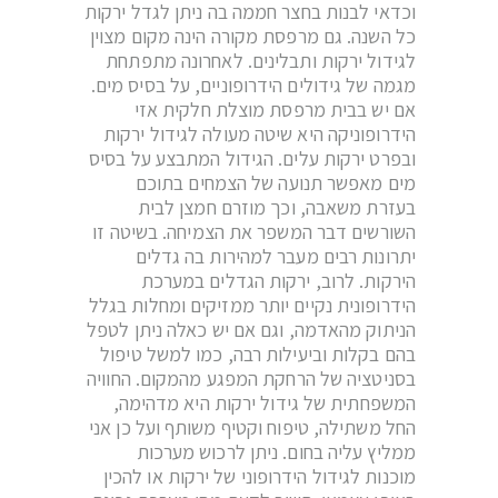
וכדאי לבנות בחצר חממה בה ניתן לגדל ירקות
כל השנה. גם מרפסת מקורה הינה מקום מצוין
לגידול ירקות ותבלינים. לאחרונה מתפתחת
מגמה של גידולים הידרופוניים, על בסיס מים.
אם יש בבית מרפסת מוצלת חלקית אזי
הידרופוניקה היא שיטה מעולה לגידול ירקות
ובפרט ירקות עלים. הגידול המתבצע על בסיס
מים מאפשר תנועה של הצמחים בתוכם
בעזרת משאבה, וכך מוזרם חמצן לבית
השורשים דבר המשפר את הצמיחה. בשיטה זו
יתרונות רבים מעבר למהירות בה גדלים
הירקות. לרוב, ירקות הגדלים במערכת
הידרופונית נקיים יותר ממזיקים ומחלות בגלל
הניתוק מהאדמה, וגם אם יש כאלה ניתן לטפל
בהם בקלות וביעילות רבה, כמו למשל טיפול
בסניטציה של הרחקת המפגע מהמקום. החוויה
המשפחתית של גידול ירקות היא מדהימה,
החל משתילה, טיפוח וקטיף משותף ועל כן אני
ממליץ עליה בחום. ניתן לרכוש מערכות
מוכנות לגידול הידרופוני של ירקות או להכין