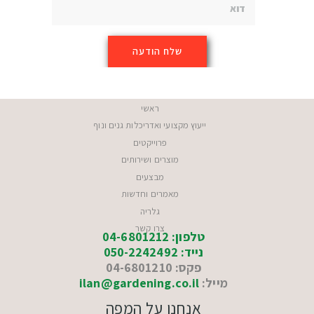
ראשי
ייעוץ מקצועי ואדריכלות גנים ונוף
פרוייקטים
מוצרים ושירותים
מבצעים
מאמרים וחדשות
גלריה
צרו קשר
טלפון: 04-6801212
נייד: 050-2242492
פקס: 04-6801210
מייל:
ilan@gardening.co.il
אנחנו על המפה