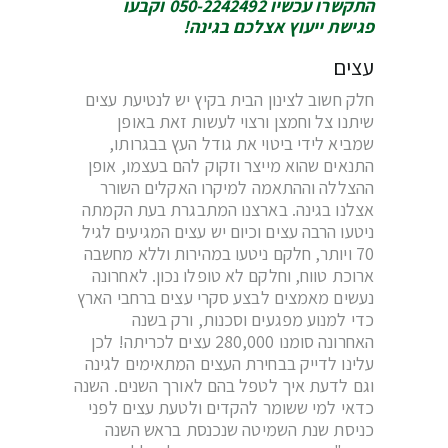
התקשרו עכשיו 050-2242492 וקבעו
פגישת ייעוץ אצלכם בגינה!
עצים
חלק חשוב לצינון הבית בקיץ יש לנטיעת עצים
שיתנו צל וחמצן ורצוי לעשות זאת באופן
שמביא לידי ביטוי את גודל העץ בבגרותו,
התנאים שהוא מייצר וזקוק להם בעצמו, אופן
ההצללה וההתאמה למיקרו האקלים השורר
אצלנו בגינה. בארצנו המתבגרת בעת הקמתה
ניטעו הרבה עצים וכיום יש עצים המגיעים לגיל
70 ויותר, חלקם ניטעו במהירות וללא מחשבה
ארוכת טווח, וחלקם לא טופלו נכון. לאחרונה
נעשים מאמצים לבצע סקרי עצים ברחבי הארץ
כדי למנוע מפגעים וסכנות, ורק בשנה
האחרונה סומנו 280,000 עצים לכריתה! לכן
עלינו לדייק בבחירת העצים המתאימים לגינה
וגם לדעת איך לטפל בהם לאורך השנים. השנה
כדאי למי ששומר להקדים ולטעת עצים לפני
כניסת שנת השמיטה שנכנסת בראש השנה