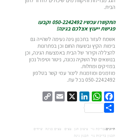
הגג מנזילות והיקוות מים שיכולים לחדור לתוך
הבית.
התקשרו עכשיו 050-2242492 וקבעו
פגישת ייעוץ אצלכם בגינה!
אשמח לעזור בתכנון גינה נעימה לשהייה גם
בימות הקיץ ובשעות החום וכן בפתרונות
להצללה וקירור של הבית באמצעות הגינה, וכן
בנושאים של השקיה נכונה, ניטור וטיפול נכון
במזיקים ומחלות.
מוזמנים ומוזמנות ליצור עמי קשר בטלפון
050-2242492 בכל עת.
Copy
Email
LinkedIn
WhatsApp
Facebook
X
Link
Share
תיוגים:
בריכת נוי
עיצוב הגן
עצים
עצים בגינה
שיחים
תכנון בריכות נוי
תכנון גינה