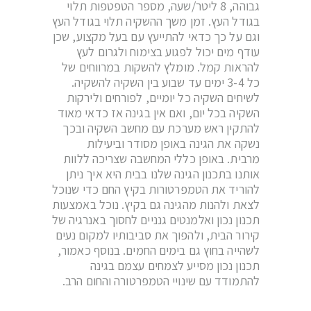
גבוהה, 8 ליטר/שעה, מספר הטפטפות תלוי
בגודל העץ. זמן משך ההשקיה תלוי בגודל העץ
וגם על כך כדאי להתייעץ עם בעל מקצוע, שכן
עודף מים יכול לפגוע בצימוח ולגרום לעץ
להראות קמל. מומלץ להשקות במרווחים של
כל 3-4 ימים עד שבוע בין השקיה להשקיה.
לשיחים השקיה כל יומיים, לפורחים ולירקות
השקיה בכל יום, ואם אין בגינה אז כדאי מאוד
להתקין ראש מערכת עם מחשב השקיה ובכך
נשקה את הגינה באופן מסודר וביעילות
מרבית. באופן כללי המחשבה שצריכה ללוות
אותנו בתכנון הגינה שלנו בבית היא איך ניתן
להוריד את הטמפרטורות בקיץ החם כדי שנוכל
לצאת ולהנות מהגינה גם בקיץ. נוכל באמצעות
תכנון נכון ואלמנטים גנניים לחסוך באנרגיה של
קירור הבית, ולהפוך את סביבותיו למקום נעים
לשהייה בחוץ גם בימים החמים. בנוסף כאמור,
תכנון נכון מסייע לצמחים עצמם בגינה
להתמודד עם שינויי הטמפרטורה והחום הרב.