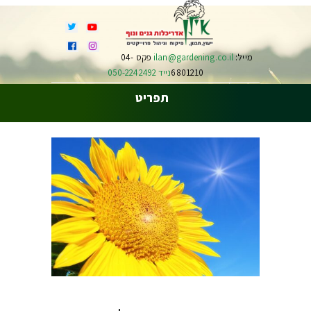
מייל:
ilan@gardening.co.il
פקס 04-
6801210
נייד 050-2242492
תפריט