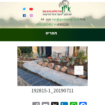
מייל:
ilan@gardening.co.il
פקס 04-
6801210
נייד 050-2242492
תפריט
20190711_192815-1