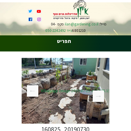
מייל:
ilan@gardening.co.il
פקס 04-
6801210
נייד 050-2242492
תפריט
WhatsApp-Image-2019-07-15-at-12.58.151-1
20190730_160825