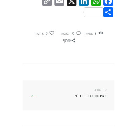
Copy
Email
LinkedIn
WhatsApp
Facebook
X
Link
Share
9
צפיות
0
תגובות
0
אהבתי
שתף
ניווט
פורסם ב
פרסם
בטיחות בבריכות נוי
בפוסט: