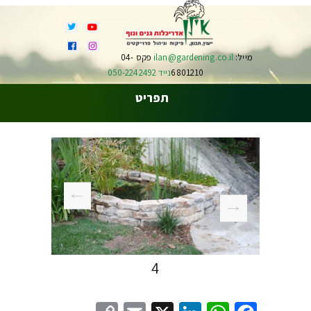
מייל:
ilan@gardening.co.il
פקס 04-
6801210
נייד 050-2242492
תפריט
3
4