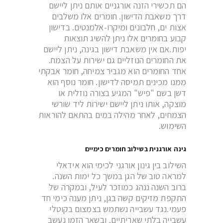
הם תכשירי הזנה אורגניים אותם ניתן ליישם
דרך משאבת הדישון. חומרים אלו משלבים
אצות ים, חלבונים ומיקרו-אלמנטים. בדישון
קבוע בחומרים אלו ניתן להשיג תוצאות
יפות.אם אין משאבת דישון בגינה, ניתן ליישם
את החומרים הנוזליים גם ישירות על הצמח.
אחד החומרים הוא מגביר צמיחה, חומר אבקתי
ממנו מכינים תמיסה לדישון. חומר נוסף הוא
דשן בשם "פיש" המגיע בצורה נוזלית או
מוצקה, אותו ניתן ליישם ישירות ליד שורשי
הצמחים, לאחר מהילה במים בהתאם להוראות
השימוש.
גינה אורגנית בשילוב חומרים כימיים
השילוב בין גינון אורגני לכימי הוא אידאלי
למראה טוב של הגן במשך כל ימות השנה.
ברוב השנה ננהג כמוזכר לעיל, ובמקרה של
התקפת מזיקים קשה בגן, ניתן מענה כימי חד
פעמי.נגד עשבייה נשתמש בצמצום בקוטלי
עשבייה בלתי שאריתיים, ובשאר הזמן נעשב