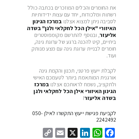
את החומרים והכלים המוזכרים בכתבה כולל
רשתות ומלכודות, יחד עם עצות ידידותיות
לסביבה ניתן למצוא אצלנו
במרכז הגינון
האיזורי "אילן הכל לחקלאי ולגן" בשדה
אליעזר
, ובנוסף להתרשם מקומפוסטרים
ביתיים, קיט להכנה ברגע של ערוגת גינה,
חומרים לבניית ערוגת גינה עם מצע מנותק
ועוד.
לקבלת ייעוץ פרטני, תכנון והקמת גינה
אורגנית המותאמת ביותר לטעמכם האישי
ולתקציב, נשמח לראותכם אצלנו
במרכז
הגינון האיזורי
אילן הכל לחקלאי
ולגן
בשדה אליעזר
!
לקביעת פגישת ייעוץ התקשרו לאילן
050-
2242492
Copy
Email
LinkedIn
WhatsApp
Facebook
X