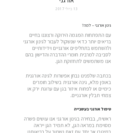
13 ביולי 2017
גינון אורגני – למה?
עם התפתחות המגמה הירוקה ורצוננו בחיים
בריאים יותר כדאי שנשקול לעבור לגינון אורגני
ולהשתמש בתחליפים אורגניים וידידותיים
לסביבה למרבית חומרי ההדברה והדישון בהם
אנו משתמשים לתחזוקת הגן.
בכתבה שלפנינו נבחן אפשרות לגינה אורגנית
באופן מלא, גינה אורגנית בשילוב חומרים
כימיים או לפחות איזור בגן עם ערוגת ירק או
צמחי תבלין אורגניים.
טיפול אורגני בעשבייה
ראשית, בבחירה בגינון אורגני אנו עושים פשרה
מסוימת במראה הגן, לא תמיד הגן ייראה
במיטבו אך יחד עם זאת נשמור על בריאותנו