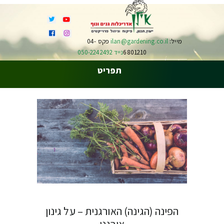
מייל:
ilan@gardening.co.il
פקס 04-
6801210
נייד 050-2242492
תפריט
הפינה (הגינה) האורגנית – על גינון
אורגני