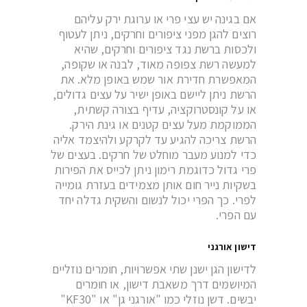
אם בגינה יש עצי פרי או ערוגת ירק עליהם
רוצים להגן מפני ציפורים וחרקים, ניתן לעטוף
ולכסות ברשת נגד ציפורים וחרקים, שהיא
למעשה רשת צפופה מאוד, לבנה או שקופה,
המאפשרת חדירת אור שמש באופן מלא. את
הרשת ניתן ליישם באופן ישיר על עצים גדולים,
או על קונסטרוקציה, עדיף בצורה קשתית,
הממוקמת מעל עצים קטנים או גינת הירק.
הרשת צריכה להגיע עד לקרקע ולהיצמד אליה
כדי למנוע מעבר מוחלט של חרקים. בעצים של
פרי גדול כדוגמת רימון ניתן לכייס את הפירות
בשקיות נייר חום אותן מצמידים בעזרת גומייה
לפרי. כך הפרי יכול לנשום והשקית גדלה יחד
עם הפרי.
דישון אורגני
לדישון הגן ישנן שתי אפשרויות, חומרים נוזליים
המיושמים דרך משאבת דישון, או חומרים
יבשים. דשן נוזלי כמו "אורגני גן" או "
KF30
"