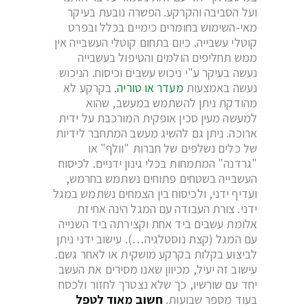
ועל הסביבה והקרקע. הפשרה נובעת בעיקר
מאי-השימוש בחומרים כימיים בכלל ובפרט
קוטלי עשבייה. כיום בתחום קוטלי העשבייה אין
ממש תחליפים הולמים והטיפול בעשבייה
נעשה בעיקר ע"י ניכוש עשבים וכיסוח. הניכוש
נעשה באמצעות
מעדר או טוריה
. בקרקע לא
מהודקת ניתן להשתמש במעשב, שהוא
למעשה מעין סכין אופקית המורכבת על ידית
ארוכה. ניתן גם להשיג מעשב המתחבר לידיות
של כלים נשלפים של חברות "וולף" או
"גרדנה" המתמחות בכלי גינון ידניים. לכיסוח
העשבייה בשטחים פתוחים נשתמש בחרמש,
ועדיף ידני, ולכיסוח בין הצמחים נשתמש במגל
ידני. צורת העבודה עם המגל הינה אחיזת
אלומת עשבים ביד אחת וקצירתה ביד השנייה
עם המגל (קצת נוסטלגיה…). עישוב ידני ניתן
לביצוע בקלות בקרקע מושקית או לאחר גשם.
עישוב זה יעיל, מכיוון שאנו מסירים את העשב
יחד עם שורשיו, כך שלא נצטרך לחזור ולכסח
בעוד מספר שבועות.
חשוב מאוד לטפל