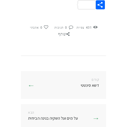
Link
Share
431
צפיות
0
תגובות
0
אהבתי
שתף
ניווט
קודם
הפוסט
דשא סינטטי
הקודם:
הבא
הפוסט
על מים ועל השקיה בגינה הביתית
הבא: