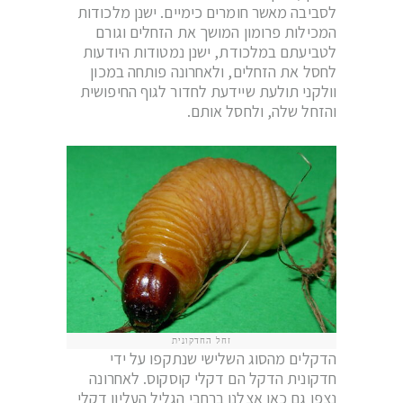
לסביבה מאשר חומרים כימיים. ישנן מלכודות
המכילות פרומון המושך את הזחלים וגורם
לטביעתם במלכודת, ישנן נמטודות היודעות
לחסל את הזחלים, ולאחרונה פותחה במכון
וולקני תולעת שיידעת לחדור לגוף החיפושית
והזחל שלה, ולחסל אותם.
זחל החדקונית
הדקלים מהסוג השלישי שנתקפו על ידי
חדקונית הדקל הם דקלי קוסקוס. לאחרונה
נצפו גם כאן אצלנו ברחבי הגליל העליון דקלי