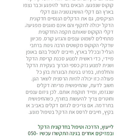
קוקוס שנפגעו. הבאים בתור להיפגע וכבר נצפו
בארץ הם דקלי הוושינגטוניה וגם דקלי
הציקסים, גם את הדקלים הננסיים חדקונית
הדקל יכולה לתקוף והם אינם מוגנים מפגיעה.
דקלי הקוקוס שאותם תקפה החדקונית
מתחילים לשמוט ענפים והגזע קורס. מכיוון
שדקלי הקוקוס מקשטים הרבה גינות ברחבי
הגליל ובכלל בארץ, חייבים לטפל בהם באופן
מיידי, כדי ראשית למנוע סכנת קריסת הדקל
ושנית למנוע נזק כספי הכרוך בעקירת הדקל
והחלפתו, בפרט בגינות הבוגרות בהן כל
פעולה כזו יכולה להיות הרסנית לשאר הגן.
חשוב לדעת, שהחיפושית מריחה דקלים
שנגזמו, ומייד תוקפת אותם. לכן גיזום ענפים
וחוטרים צריך להיעשות בחורף, כשהחיפושית
בתרדמה. אם צריכים לגזום דקלים באביב או
בקיץ, חייבים לרסס את הדקל בטיפול מונע.
לייעוץ, הדרכה וטיפול בחדקונית הדקל
ובמזיקים אחרים בגינה התקשרו עכשיו 050-