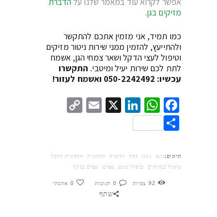
אפשר לקרוא עוד במאמר שלנו על
הדברת
מזיקים בגן
.
כמו תמיד, אני מזמין אתכם להתקשר
ולהתייעץ, להזמין ממני שירות ניטור מזיקים
וטיפול לעצי הדקל ושאר צמחי הגן, אשמח
לתת לכם שירות יעיל ומיטבי.
התקשרו
עכשיו: 050-2242492 ואשמח לעזור!
Copy
Email
LinkedIn
WhatsApp
Facebook
X
Link
Share
תיוגים:
גינה
גינון
דקל
הדברה
חדקונית
חדקונית הדקל
טיפול במזיקים
טיפול מונע
עצים
עצים בגינה
92
צפיות
0
תגובות
0
אהבתי
שתף