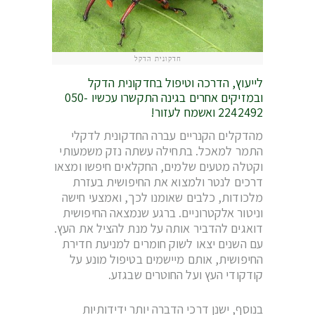
חדקונית הדקל
לייעוץ, הדרכה וטיפול בחדקונית הדקל
ובמזיקים אחרים בגינה התקשרו עכשיו 050-
2242492 ואשמח לעזור!
מהדקלים הקנריים עברה החדקונית לדקלי
התמר למאכל. בתחילה עשתה נזק משמעותי
וקטלה מטעים שלמים, החקלאים חיפשו ומצאו
דרכים לנטר ולמצוא את החיפושית בעזרת
מלכודות, כלבים שאומנו לכך, ואמצעי חישה
וניטור אלקטרוניים. ברגע שנמצאה החיפושית
דואגים להדביר אותה על מנת להציל את העץ.
עם השנים יצאו לשוק חומרים למניעת חדירת
החיפושית, אותם מיישמים בטיפול מונע על
קודקודי העץ ועל החוטרים שבגזע.
בנוסף, ישנן דרכי הדברה יותר ידידותיות