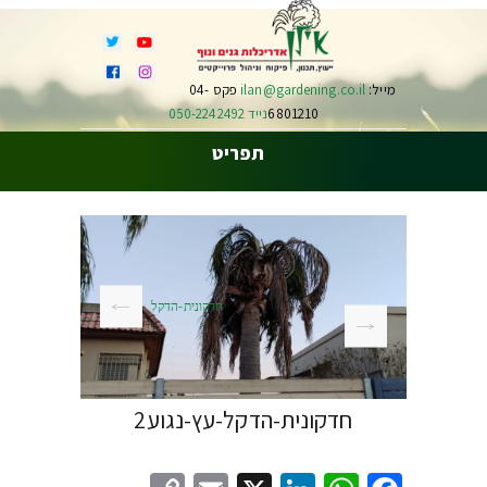
מייל:
ilan@gardening.co.il
פקס 04-
6801210
נייד 050-2242492
תפריט
חדקונית-הדקל
חדקונית-הדקל-עץ-נגוע2