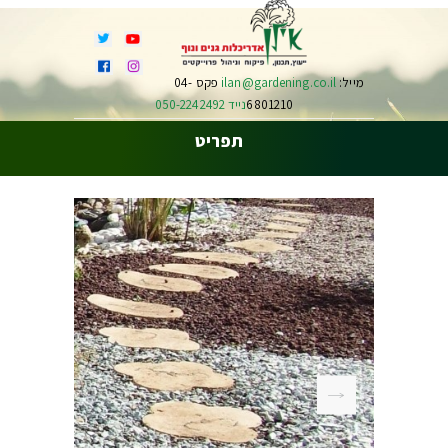
מייל:
ilan@gardening.co.il
פקס 04-
6801210
נייד 050-2242492
תפריט