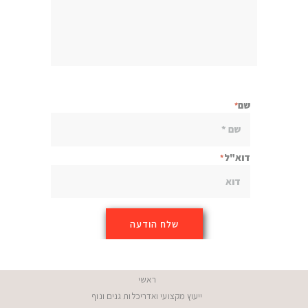
שם
דוא"ל
ראשי
ייעוץ מקצועי ואדריכלות גנים ונוף