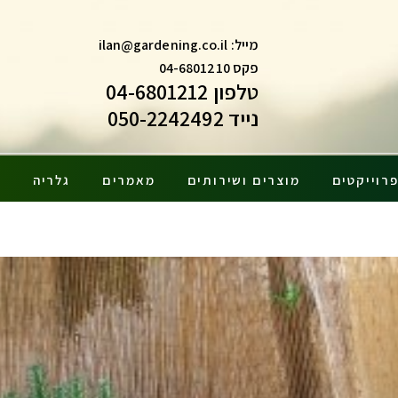
מייל:
ilan@gardening.co.il
פקס 04-6801210
טלפון 04-6801212
נייד 050-2242492
רוייקטים
מוצרים ושירותים
מאמרים
גלריה
צ