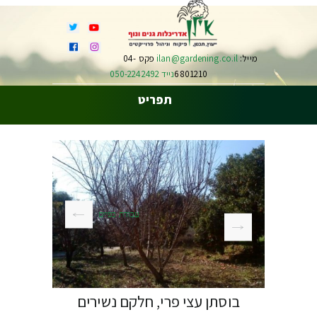
מייל:
ilan@gardening.co.il
פקס 04-
6801210
נייד 050-2242492
תפריט
עבודת כפיים
בוסתן עצי פרי, חלקם נשירים