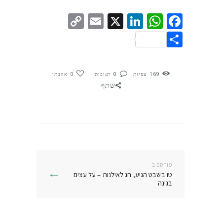
Copy
Email
LinkedIn
WhatsApp
Facebook
X
Link
Share
169
צפיות
0
תגובות
0
אהבתי
שתף
ניווט
פורסם ב
פרסם
טו בשבט הגיע, חג לאילנות – על עצים
בפוסט:
בגינה