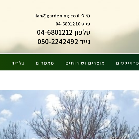
מייל:
ilan@gardening.co.il
פקס 04-6801210
טלפון 04-6801212
נייד 050-2242492
רוייקטים
מוצרים ושירותים
מאמרים
גלריה
צ