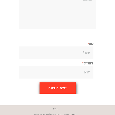
שם
דוא"ל
ראשי
ייעוץ מקצועי ואדריכלות גנים ונוף