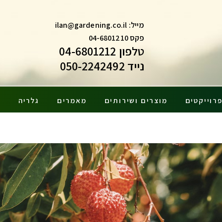
מייל:
ilan@gardening.co.il
פקס 04-6801210
טלפון 04-6801212
נייד 050-2242492
רוייקטים
מוצרים ושירותים
מאמרים
גלריה
צ