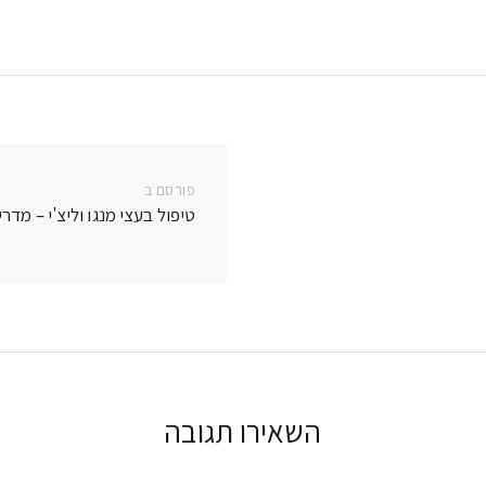
e
Li
dI
n
n
k
פורסם ב
פרסם
טיפול בעצי מנגו וליצ'י – מדר
בפוסט:
השאירו תגובה