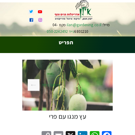
מייל:
ilan@gardening.co.il
פקס 04-
6801210
נייד 050-2242492
תפריט
עץ מנגו בגינה
עץ מנגו עם פרי