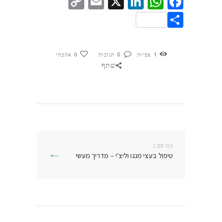
Copy
Email
LinkedIn
WhatsApp
Facebook
X
Link
Share
1
צפיות
0
תגובות
0
אהבתי
שתף
ניווט
פורסם ב
פרסם
טיפול בעצי מנגו וליצ'י – מדריך מעשי
בפוסט: