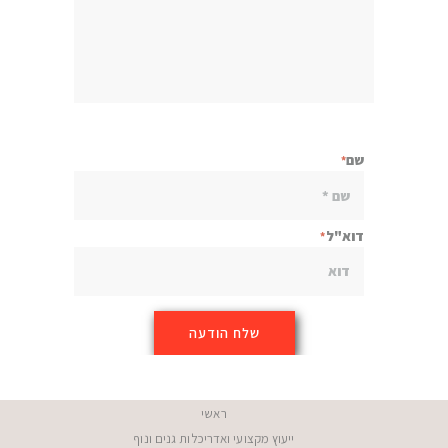
שם
דוא"ל
ראשי
ייעוץ מקצועי ואדריכלות גנים ונוף