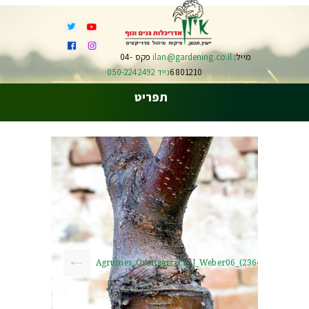
מייל:
ilan@gardening.co.il
פקס 04-
6801210
נייד 050-2242492
תפריט
Agrumes_Orangers_CL_J_Weber06_(23649303726)