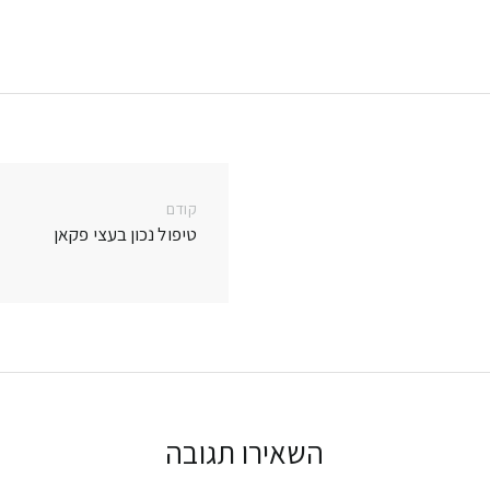
r
y
l
e
e
Li
dI
n
n
k
קודם
הפוסט
טיפול נכון בעצי פקאן
הקודם:
השאירו תגובה