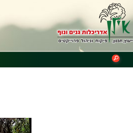
נגן
וידאו