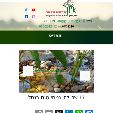
מייל:
ilan@gardening.co.il
פקס 04-
6801210
נייד 050-2242492
תפריט
15-שתילת-צמחי-מים-בבריכה
17-שתילת-צמחי-מים-בנחל