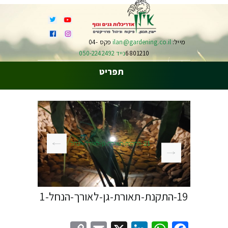
מייל:
ilan@gardening.co.il
פקס 04-
6801210
נייד 050-2242492
תפריט
21-התקנת-תאורת-גן-לאורך-הנחל
19-התקנת-תאורת-גן-לאורך-הנחל-1