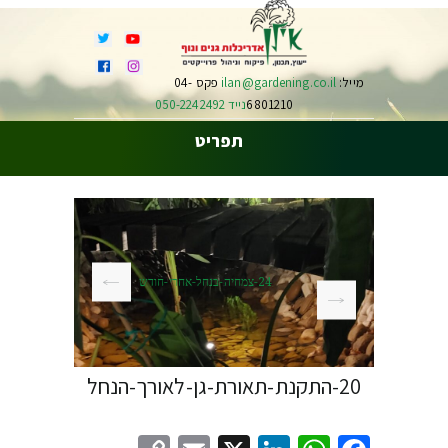
מייל:
ilan@gardening.co.il
פקס 04-
6801210
נייד 050-2242492
תפריט
24-צמחיה-בנחל-אחרי-חודש
20-התקנת-תאורת-גן-לאורך-הנחל