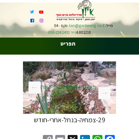
מייל:
ilan@gardening.co.il
פקס 04-
6801210
נייד 050-2242492
תפריט
23-צמחיה-ודגים-בבריכה-אחרי-חודש
29-צמחיה-בנחל-אחרי-חודש