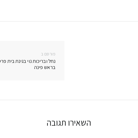
e
Li
dI
n
n
k
פורסם ב
פרסם
נחל ובריכות נוי בגינת בית פרט
בפוסט:
בראש פינה
השאירו תגובה