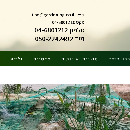
מייל:
ilan@gardening.co.il
פקס 04-6801210
טלפון 04-6801212
נייד 050-2242492
רוייקטים
מוצרים ושירותים
מאמרים
גלריה
צ