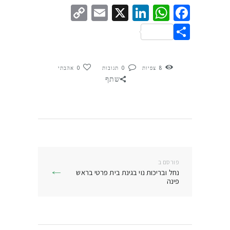
Copy
Email
LinkedIn
WhatsApp
Facebook
X
Link
Share
8
צפיות
0
תגובות
0
אהבתי
שתף
ניווט
פורסם ב
פרסם
נחל ובריכות נוי בגינת בית פרטי בראש
בפוסט:
פינה