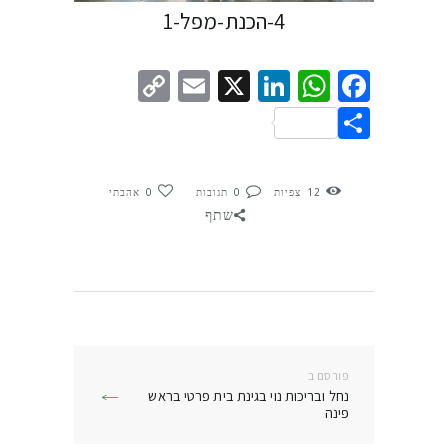
4-הכנת-מפל-1
Copy
Email
LinkedIn
WhatsApp
Facebook
X
Link
Share
12
צפיות
0
תגובות
0
אהבתי
שתף
ניווט
פורסם ב
פרסם
נחל ובריכות נוי בגינת בית פרטי בראש
בפוסט:
פינה