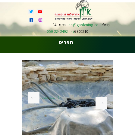
מייל:
ilan@gardening.co.il
פקס 04-
6801210
נייד 050-2242492
תפריט
4-הכנת-מפל