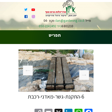
מייל:
ilan@gardening.co.il
פקס 04-
6801210
נייד 050-2242492
תפריט
5-התקנת-גשרון
6-התקנת-גשר-מאדני-רכבת