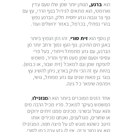
הוא
ברנע,
הנותן יותר שמן שלו טעם עדין
וארומטי, הוא מתאים לגידול בנוף הררי, עץ עם
נוף צר וגבוה וגזע יחסית חלק. הברנע נפוץ
בהרי נפתלי, בכרמל, באזור ירושלים ועוד.
זן נוסף הוא
זית סורי
, זהו הזן הנפוץ ביותר
באגן הים התיכון. נוף העץ נמוך ורחב יותר מן
הברנע, עם גזע מתפתל וייחודי, בעל פרי
עסיסי וטעם שמן מעט חריף ומריר, משמש
להפקת שמן וגם למאכל (זית שבור, או כבוש).
בהיות עץ זה הכי ותיק בארץ, ניתן להשיג עץ
בוגר בן מאות שנים עם גזע מפותל, גושי,
ויפהפה שיפאר כל גינה.
אחד הזנים המוכרים ביותר הוא ה
מנזנילו
,
המשמש בעיקר למאכל. פריו מכיל הרבה מים
והוא עגול ובשרני. מכינים ממנו זיתים ירוקים
או שחורים, מגולענים, ואנחנו מכירים אותו
היטב כשהוא מוגש לנו על פיצה חמה. המנזנילו
הוא עץ נמוך ורזה, אין לו גזע עבה כמו לסורי.