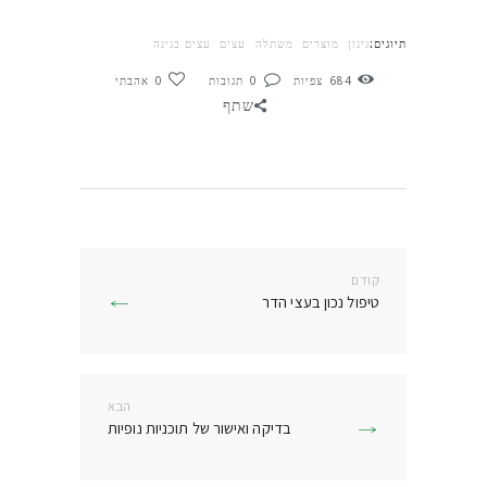
תיוגים:
גינון
מוצרים
משתלה
עצים
עצים בגינה
684
צפיות
0
תגובות
0
אהבתי
שתף
ניווט
קודם
הפוסט
טיפול נכון בעצי הדר
הקודם:
הבא
הפוסט
בדיקה ואישור של תוכניות נופיות
הבא: