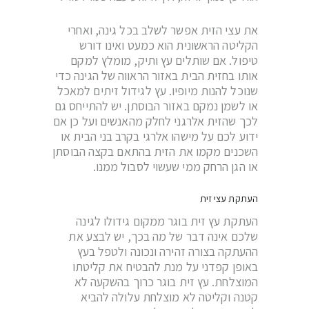
את עצי הזית אפשר לשלב בכל גינה, ואחרי
הקליטה הראשונית הוא כמעט ואינו דורש
טיפול. אם שותלים עץ ותיק, מומלץ למקם
אותו בחזית הבית באזור הראווה של הגינה כדי
שנוכל להנות מיופיו. עץ לגידול זיתים למאכל
או לשמן נמקם באזור הבוסתן. יש להתייחס גם
לכך שהזית אלרגני לחלק מהאנשים ועל כן אם
ידוע לכם על מישהו אלרגי בקרב בני הבית או
השכנים מקמו את הזית בהתאם בקצה הבוסתן
או הגן הרחק ממי שעשוי לסבול ממנו.
העתקת עצי זית
העתקת עץ זית בוגר ממקום גידולו לגינה
שלכם אינה דבר של מה בכך, יש לבצע את
ההעתקה בצורה זהירה ונכונה ולטפל בעץ
באופן קפדני על מנת להבטיח את קליטתו
המוצלחת. עץ זית בוגר כרוך בהשקעה לא
קטנה וקליטה לא מוצלחת עלולה להביא