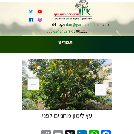
מייל:
ilan@gardening.co.il
פקס 04-
6801210
נייד 050-2242492
תפריט
עץ לימון מחניים אחרי
עץ לימון מחניים לפני