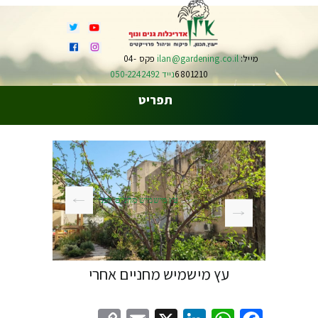
מייל:
ilan@gardening.co.il
פקס 04-
6801210
נייד 050-2242492
תפריט
עץ מישמיש מחניים לפני
עץ מישמיש מחניים אחרי