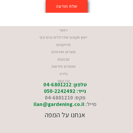
ראשי
ייעוץ מקצועי ואדריכלות גנים ונוף
פרוייקטים
מוצרים ושירותים
מבצעים
מאמרים וחדשות
גלריה
צרו קשר
טלפון: 04-6801212
נייד: 050-2242492
פקס: 04-6801210
מייל:
ilan@gardening.co.il
אנחנו על המפה