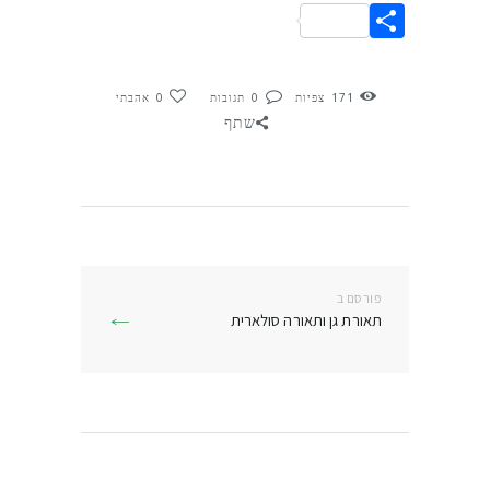
Link
Share
171
צפיות
0
תגובות
0
אהבתי
שתף
ניווט
פורסם ב
פרסם
תאורת גן ותאורה סולארית
בפוסט: